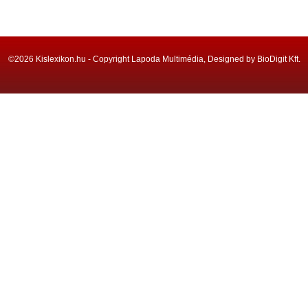
©2026 Kislexikon.hu - Copyright Lapoda Multimédia, Designed by BioDigit Kft.