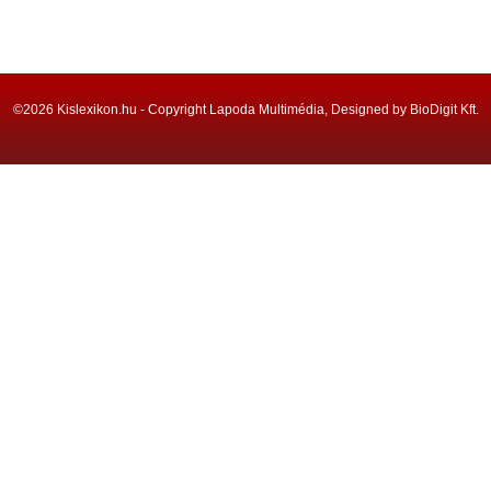
©2026 Kislexikon.hu - Copyright Lapoda Multimédia, Designed by BioDigit Kft.