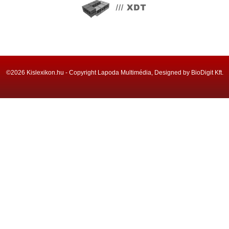
©2026 Kislexikon.hu - Copyright Lapoda Multimédia, Designed by BioDigit Kft.