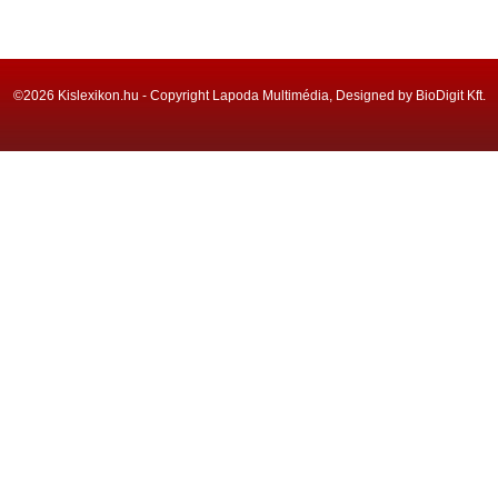
©2026 Kislexikon.hu - Copyright Lapoda Multimédia, Designed by BioDigit Kft.