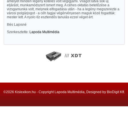
amelyet minden legény köteles volt végigjárni. Világot látva sok új
eljárást, munkamódszert ismert meg. A céhes oktatás betetőzése a
vizsgamunka volt, melynek elfogadása után - ha a legény megszerezte a
városi polgárjogot - a céh tagjai végérvényesen maguk közé fogadták:
mester lett. A nyolc-tíz esztendős tanulás ezzel véget ért.
Illés Lajosné
Szerkesztette:
Lapoda Multimédia
©2026 Kislexikon.hu - Copyright Lapoda Multimédia, Designed by BioDigit Kft.