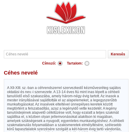
Címszó:
Tartalom:
Céhes nevelé
A XII-XIII. sz.-ban a céhrendszerrel szervezkedő kézművesréteg sajátos
oktatási és nev.-i szervezete. A 13-14 éves fiú mint inas lépett a céhbeli
tanulóidő első szakaszába, amely három-négy évig tartott. Az inasok a
mester irányításával sajátították el az alapelemeket, a legegyszerűbb
munkafogásokat. Az inasévek elteltével ünnepélyes keretek között
megtörtént a felszabadítás, azaz a legényidő vette kezdetét. A legény
tanulóidejének alapvető célkitűzése volt, hogy ezalatt a teljes szakmát
sajátítsa el, s közben olyan jellemvonásokat alakítson ki magában,
amelyek szükségesek a nyugodt, egyenletes munkavégzéshez. A céhbeli
szakmatanulás folyamatában a szakismeretek elmélyítésére, szélesebb
körű tapasztalatok szerzésére szolgált a két-három évig tartó vándorlás,