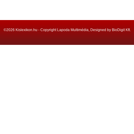
©2026 Kislexikon.hu - Copyright Lapoda Multimédia, Designed by BioDigit Kft.