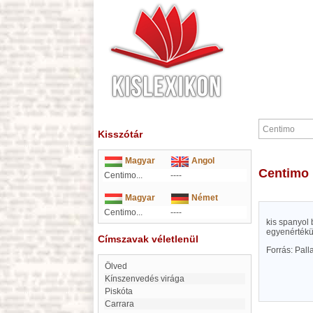
Kisszótár
Magyar
Angol
Centimo
Centimo...
----
Magyar
Német
Centimo...
----
kis spanyol
egyenértékü
Címszavak véletlenül
Forrás: Pal
Ölved
Kínszenvedés virága
Piskóta
Carrara