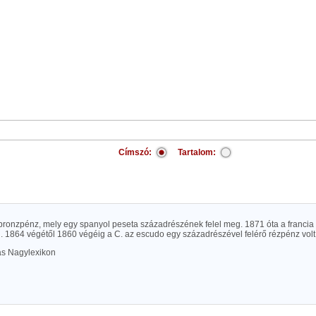
Címszó:
Tartalom:
 bronzpénz, mely egy spanyol peseta századrészének felel meg. 1871 óta a francia
. 1864 végétől 1860 végéig a C. az escudo egy századrészével felérő rézpénz volt
las Nagylexikon