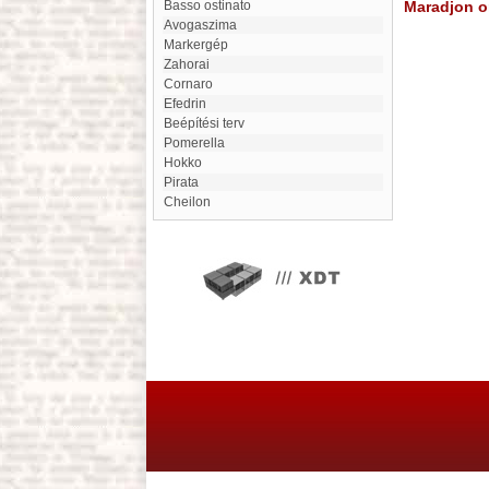
basso ostinato
Maradjon on
Avogaszima
markergép
Zahorai
Cornaro
efedrin
Beépítési terv
Pomerella
Hokko
Pirata
Cheilon