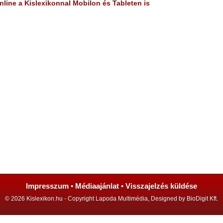
line a Kislexikonnal Mobilon és Tableten is
Impresszum
•
Médiaajánlat
•
Visszajelzés küldése
© 2026 Kislexikon.hu - Copyright Lapoda Multimédia, Designed by BioDigit Kft.