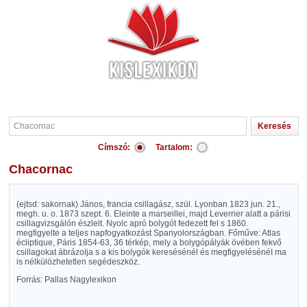
Címszó:
Tartalom:
Chacornac
(ejtsd: sakornak) János, francia csillagász, szül. Lyonban 1823 jun. 21.,
megh. u. o. 1873 szept. 6. Eleinte a marseillei, majd Leverrier alatt a párisi
csillagvizsgálón észlelt. Nyolc apró bolygót fedezett fel s 1860.
megfigyelte a teljes napfogyatkozást Spanyolországban. Főműve: Atlas
écliptique, Páris 1854-63, 36 térkép, mely a bolygópályák övében fekvő
csillagokat ábrázolja s a kis bolygók keresésénél és megfigyelésénéI ma
is nélkülözhetetlen segédeszköz.
Forrás: Pallas Nagylexikon