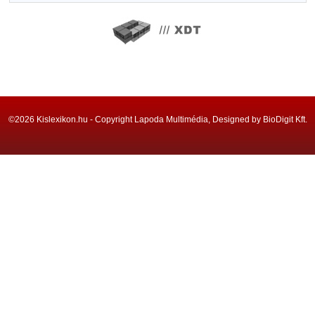
©2026 Kislexikon.hu - Copyright Lapoda Multimédia, Designed by BioDigit Kft.