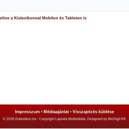
line a Kislexikonnal Mobilon és Tableten is
Impresszum
•
Médiaajánlat
•
Visszajelzés küldése
© 2026 Kislexikon.hu - Copyright Lapoda Multimédia, Designed by BioDigit Kft.