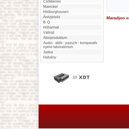
Csökkenés
Maercker
Hildburghausen
Árvizjelzés
Maradjon on
B. Q.
Hóharmat
Vállrojt
Abioproduktum
Audio - aktív - passzív - komparatív
nyelvi laboratórium
Judea
Hatvány