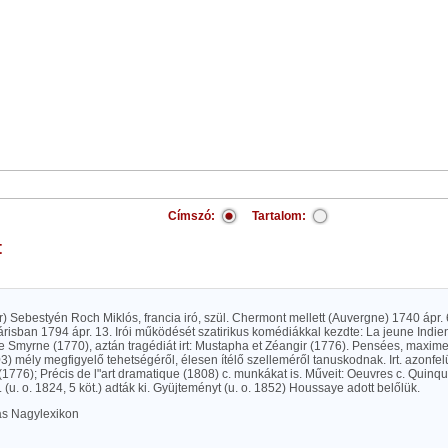
Címszó:
Tartalom:
t
or) Sebestyén Roch Miklós, francia iró, szül. Chermont mellett (Auvergne) 1740 ápr.
risban 1794 ápr. 13. Irói működését szatirikus komédiákkal kezdte: La jeune Indie
 Smyrne (1770), aztán tragédiát irt: Mustapha et Zéangir (1776). Pensées, maxime
) mély megfigyelő tehetségéről, élesen ítélő szelleméről tanuskodnak. Irt. azonfelü
1776); Précis de l"art dramatique (1808) c. munkákat is. Műveit: Oeuvres c. Quinq
s. (u. o. 1824, 5 köt.) adták ki. Gyüjteményt (u. o. 1852) Houssaye adott belőlük.
las Nagylexikon