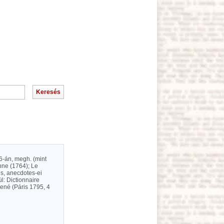
 6-án, megh. (mint
nne (1764); Le
s, anecdotes-ei
l: Dictionnaire
uené (Páris 1795, 4