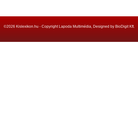
©2026 Kislexikon.hu - Copyright Lapoda Multimédia, Designed by BioDigit Kft.