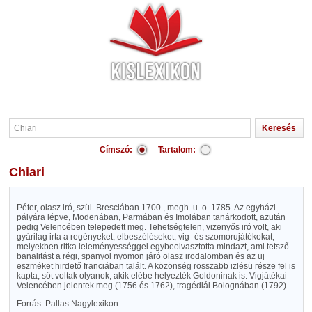
Címszó:
Tartalom:
Chiari
Péter, olasz iró, szül. Bresciában 1700., megh. u. o. 1785. Az egyházi
pályára lépve, Modenában, Parmában és Imolában tanárkodott, azután
pedig Velencében telepedett meg. Tehetségtelen, vizenyős iró volt, aki
gyárilag irta a regényeket, elbeszéléseket, vig- és szomorujátékokat,
melyekben ritka leleményességgel egybeolvasztotta mindazt, ami tetsző
banalitást a régi, spanyol nyomon járó olasz irodalomban és az uj
eszméket hirdető franciában talált. A közönség rosszabb izlésü része fel is
kapta, sőt voltak olyanok, akik elébe helyezték Goldoninak is. Vigjátékai
Velencében jelentek meg (1756 és 1762), tragédiái Bolognában (1792).
Forrás: Pallas Nagylexikon