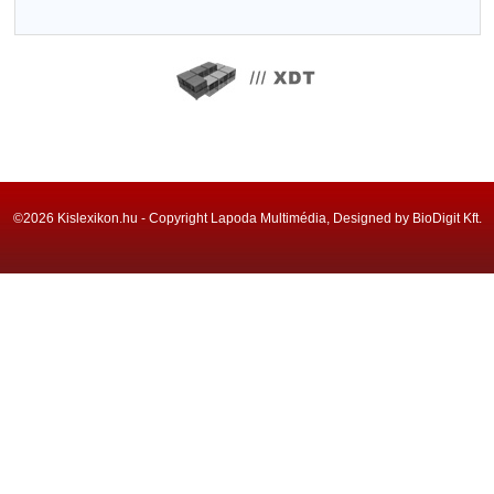
©2026 Kislexikon.hu - Copyright Lapoda Multimédia, Designed by BioDigit Kft.