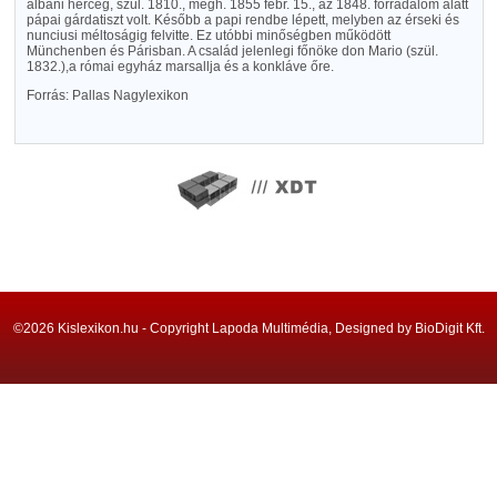
albani herceg, szül. 1810., megh. 1855 febr. 15., az 1848. forradalom alatt
pápai gárdatiszt volt. Később a papi rendbe lépett, melyben az érseki és
nunciusi méltoságig felvitte. Ez utóbbi minőségben működött
Münchenben és Párisban. A család jelenlegi főnöke don Mario (szül.
1832.),a római egyház marsallja és a konkláve őre.
Forrás: Pallas Nagylexikon
©2026 Kislexikon.hu - Copyright Lapoda Multimédia, Designed by BioDigit Kft.