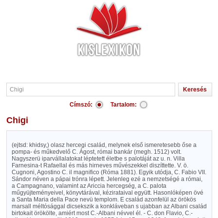
Címszó:
Tartalom:
Chigi
(ejtsd: khidsy,) olasz hercegi család, melynek első ismeretesebb őse a
pompa- és műkedvelő C. Ágost, római bankár (megh. 1512) volt.
Nagyszerü iparvállalatokat léptetett életbe s palotáját az u. n. Villa
Farnesina-t Rafaellal és más hirneves művészekkel diszíttette. V. ö.
Cugnoni, Agostino C. il magnifico (Róma 1881). Egyik utódja, C. Fabio VII.
Sándor néven a pápai trónra lépett. Jelenleg ezé a nemzetségé a római,
a Campagnano, valamint az Ariccia hercegség, a C. palota
műgyüjteményeivel, könyvtárával, kézirataival együtt. Hasonlóképen övé
a Santa Maria della Pace nevü templom. E család azonfelül az örökös
marsall méltósággal dicsekszik a konkláveban s ujabban az Albani család
birtokait örökölte, amiért most C.-Albani névvel él. - C. don Flavio, C.-