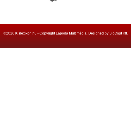
©2026 Kislexikon.hu - Copyright Lapoda Multimédia, Designed by BioDigit Kft.