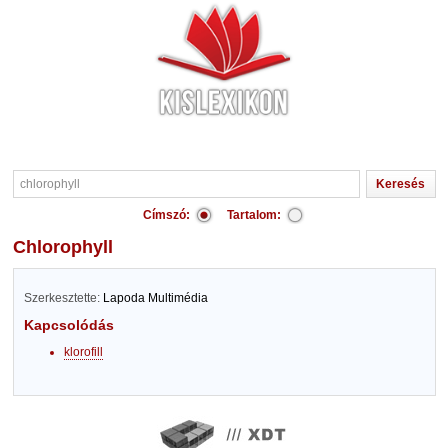
Címszó:
Tartalom:
chlorophyll
Szerkesztette:
Lapoda Multimédia
Kapcsolódás
klorofill