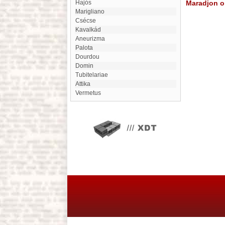
Hajós
Maradjon on
Marigliano
Csécse
Kavalkád
Aneurizma
Palota
Dourdou
Domin
Tubitelariae
attika
Vermetus