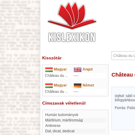
Kisszótár
Magyar
Angol
Château
Château du ...
----
Magyar
Német
Château du ...
----
(ejtsd: sátó
bőrgyártássa
Címszavak véletlenül
Forrás: Pal
humán tudományok
mártírium, mártíromság
antimese
Dat, dicat, dedicat