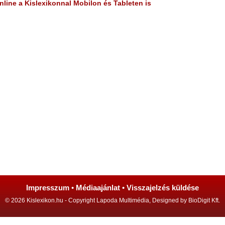
line a Kislexikonnal Mobilon és Tableten is
Impresszum
•
Médiaajánlat
•
Visszajelzés küldése
© 2026 Kislexikon.hu - Copyright Lapoda Multimédia, Designed by BioDigit Kft.