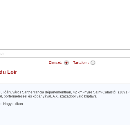
Címszó:
Tartalom:
 du Loir
 dü lóár), város Sarthe francia départementban, 42 km.-nyire Saint-Calaistól, (1891)
l, bortermeléssel és kőbányával. A X. századból való kriptával.
las Nagylexikon