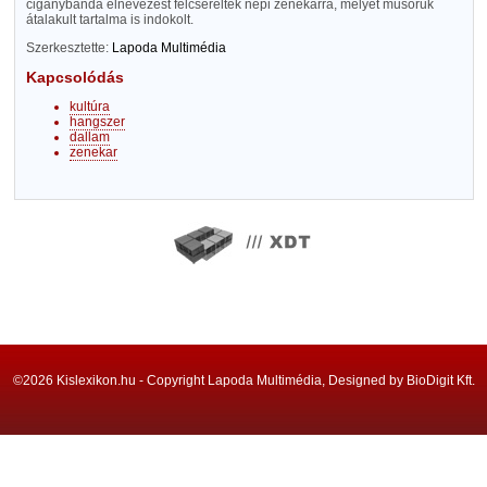
cigánybanda elnevezést felcserélték népi zenekarra, melyet műsoruk
átalakult tartalma is indokolt.
Szerkesztette:
Lapoda Multimédia
Kapcsolódás
kultúra
hangszer
dallam
zenekar
©2026 Kislexikon.hu - Copyright Lapoda Multimédia, Designed by BioDigit Kft.