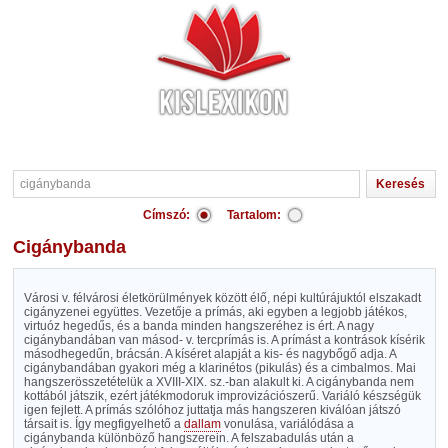
Címszó:
Tartalom:
cigánybanda
Városi v. félvárosi életkörülmények között élő, népi kultúrájuktól elszakadt
cigányzenei együttes. Vezetője a prímás, aki egyben a legjobb játékos,
virtuóz hegedűs, és a banda minden hangszeréhez is ért. A nagy
cigánybandában van másod- v. tercprímás is. A prímást a kontrások kísérik
másodhegedűn, brácsán. A kíséret alapját a kis- és nagybőgő adja. A
cigánybandában gyakori még a klarinétos (pikulás) és a cimbalmos. Mai
hangszerösszetételük a XVIII-XIX. sz.-ban alakult ki. A cigánybanda nem
kottából játszik, ezért játékmodoruk improvizációszerű. Variáló készségük
igen fejlett. A prímás szólóhoz juttatja más hangszeren kiválóan játszó
társait is. Így megfigyelhető a
dallam
vonulása, variálódása a
cigánybanda különböző hangszerein. A felszabadulás után a