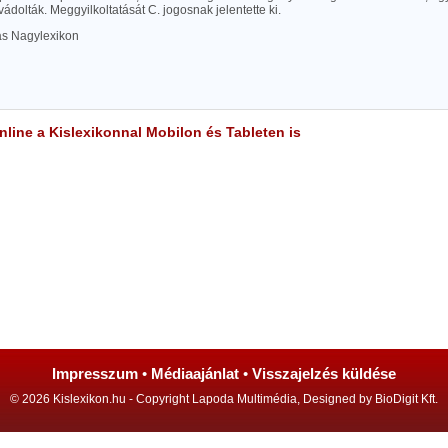
vádolták. Meggyilkoltatását C. jogosnak jelentette ki.
las Nagylexikon
line a Kislexikonnal Mobilon és Tableten is
Impresszum
•
Médiaajánlat
•
Visszajelzés küldése
© 2026 Kislexikon.hu - Copyright Lapoda Multimédia, Designed by BioDigit Kft.