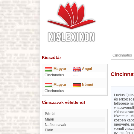
Kisszótár
Magyar
Angol
Cincinn
Cincinnatus...
----
Magyar
Német
Cincinnatus...
----
Lucius Quin
és erkölcsö
Címszavak véletlenül
fellépése mia
visszavonult
választatván
Bártfai
követelte. M
Maori
közben kapt
megverte, me
Naftionsavak
vonult vissz
elain
ez, midőn a 