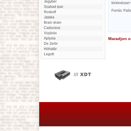
Jegybér
törekvéssel 
Szabad ipar
Forrás: Pal
Roskoff
Jataka
brain drain
Caduceus
Vizjárás
Aplysia
Maradjon on
De Zerbi
Hóhatár
Legott