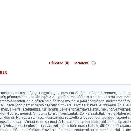
Címszó:
Tartalom:
atus
ctius, a patriciusi előjogok egyik legmakacsabb védője a néppel szemben, különb
sség példányképe; miután egész vagyonát Ceso fiáért, ki a plebeiusokkal szemben 
tt bevádoltatott, de elitéltetése előtt megszökött, a jótállás fejében, melyet magára v
 a Tiberis jobb partján fekvő csekély birtokára, s azt saját kezével művelte. Kr. e. 46
 meg, sikerrel szembeszállt a Terentilius-féle törvényjavaslattal, mely törvényeknek
időn 458. az aequok Minucius konzult körülzárták, C.-t választották meg diktátornak
a. Rögtön Rómában termett, gyorsan összeszedte a fegyverfogható legénységet s
gszabadítván Minuciust és seregét. A 16. napon már lemondott diktátori állásáról s
a. Nyolcvan esztendős aggastyán volt már, midőn másodszor is diktátori méltóságra 
plebeiusi Spurius Meliust, ki az éhinségben a szegényeknek gabonát osztott ki, e