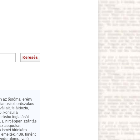
en az ősrómai erény
tanusított erőszakos
állalt, feláldozta,
0. konzullá
 irásba foglalását
. E hirt éppen szántás
 az aequokat
 ismét birtokára
emelték. 439. történt
gyeduralomra való