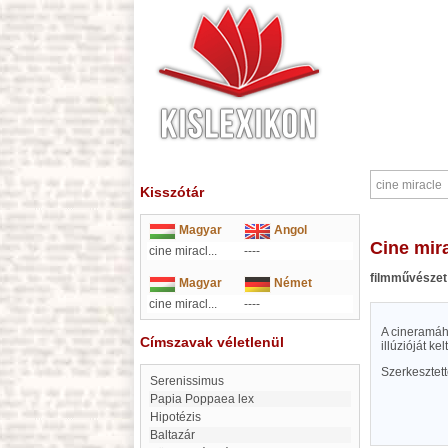
Kisszótár
Magyar
Angol
cine mir
cine miracl...
----
filmművészet
Magyar
Német
cine miracl...
----
A cineramáho
Címszavak véletlenül
illúzióját kelt
Szerkesztet
Serenissimus
Papia Poppaea lex
hipotézis
Baltazár