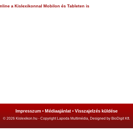
line a Kislexikonnal Mobilon és Tableten is
Impresszum
•
Médiaajánlat
•
Visszajelzés küldése
© 2026 Kislexikon.hu - Copyright Lapoda Multimédia, Designed by BioDigit Kft.