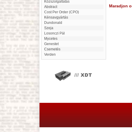
Közszolgáltatás
Maradjon on
Abstract
Cost Per Order (CPO)
Kénsavgyártás
Dundonald
Szeja
Losonczi Pál
Mycetes
Genestet
Csemetés
Verden