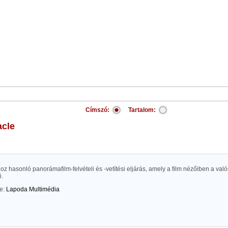
Címszó:
Tartalom:
acle
z hasonló panorámafilm-felvételi és -vetítési eljárás, amely a film nézőiben a va
i.
te:
Lapoda Multimédia