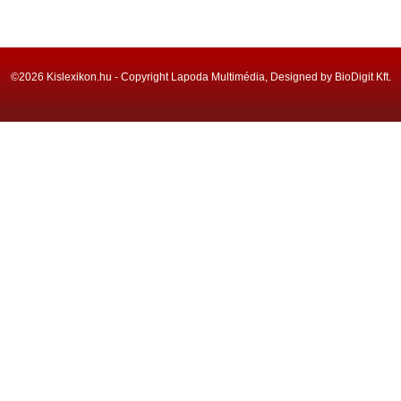
©2026 Kislexikon.hu - Copyright Lapoda Multimédia, Designed by BioDigit Kft.