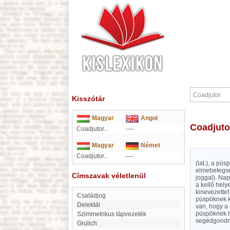
Kisszótár
Magyar
Angol
Coadjuto
Coadjutor...
----
Magyar
Német
Coadjutor...
----
(lat.), a pü
elmebetegség
Címszavak véletlenül
joggal). Na
a kellő hely
kinevezettet
Családjog
püspöknek k
Delektál
van, hogy a
püspöknek h
Szimmetrikus tápvezeték
segédgondno
Grulich