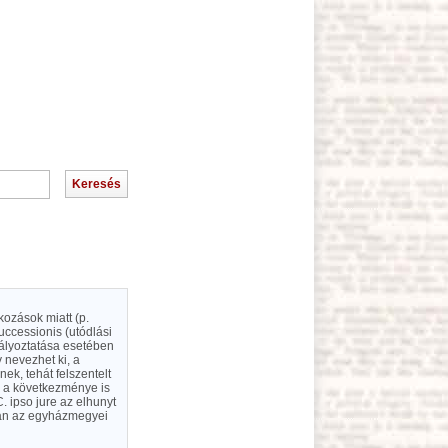
kozások miatt (p.
uccessionis (utódlási
ályoztatása esetében
 nevezhet ki, a
ek, tehát felszentelt
z a következménye is
 ipso jure az elhunyt
ban az egyházmegyei