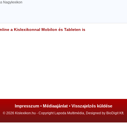
las Nagylexikon
line a Kislexikonnal Mobilon és Tableten is
Impresszum
•
Médiaajánlat
•
Visszajelzés küldése
© 2026 Kislexikon.hu - Copyright Lapoda Multimédia, Designed by BioDigit Kft.