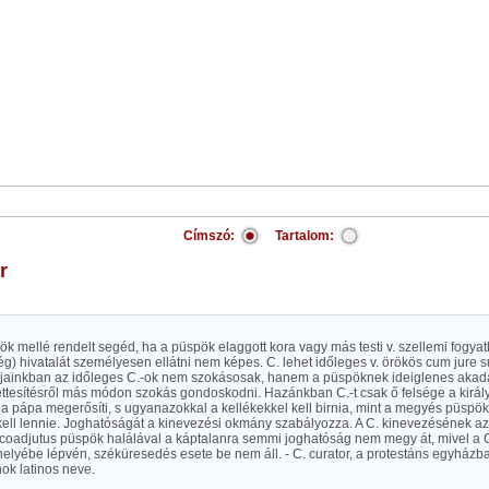
Címszó:
Tartalom:
r
spök mellé rendelt segéd, ha a püspök elaggott kora vagy más testi v. szellemi fogyat
) hivatalát személyesen ellátni nem képes. C. lehet időleges v. örökös cum jure s
pjainkban az időleges C.-ok nem szokásosak, hanem a püspöknek ideiglenes akad
ettesítésről más módon szokás gondoskodni. Hazánkban C.-t csak ő felsége a király
 a pápa megerősíti, s ugyanazokkal a kellékekkel kell birnia, mint a megyés püspökn
ell lennie. Joghatóságát a kinevezési okmány szabályozza. A C. kinevezésének a
 coadjutus püspök halálával a káptalanra semmi joghatóság nem megy át, mivel a C.
elyébe lépvén, széküresedés esete be nem áll. - C. curator, a protestáns egyház
k latinos neve.