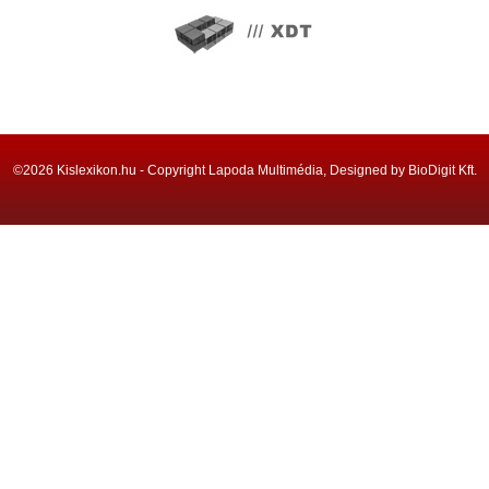
©2026 Kislexikon.hu - Copyright Lapoda Multimédia, Designed by BioDigit Kft.