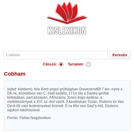
Címszó:
Tartalom:
Cobham
(ejtsd: köbbem), falu Kent angol grófságban Gravesendtől 7 km.-nyire s
DK-re, közelében van C.-Hall kastély, 1714 óta a Darley-grófok
birtokában, part közepén. A főszárny Jones Inigo építése, a
mellékszárnyak a XVI. sz.-ból valók. A kastélyban Tizián, Rubens és Van
Dyck-től való festményeket őriznek. É-ra tőle van Gad"s-Hill, Dickens
egykori lakóházával.
Forrás: Pallas Nagylexikon