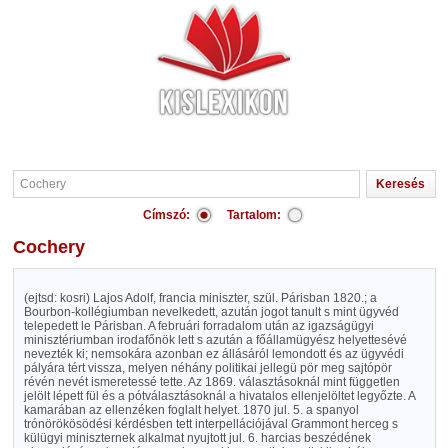
Címszó:
Tartalom:
Cochery
(ejtsd: kosri) Lajos Adolf, francia miniszter, szül. Párisban 1820.; a
Bourbon-kollégiumban nevelkedett, azután jogot tanult s mint ügyvéd
telepedett le Párisban. A februári forradalom után az igazságügyi
minisztériumban irodafőnök lett s azután a főállamügyész helyettesévé
nevezték ki; nemsokára azonban ez állásáról lemondott és az ügyvédi
pályára tért vissza, melyen néhány politikai jellegü pör meg sajtópör
révén nevét ismeretessé tette. Az 1869. választásoknál mint független
jelölt lépett fül és a pótválasztásoknál a hivatalos ellenjelöltet legyőzte. A
kamarában az ellenzéken foglalt helyet. 1870 jul. 5. a spanyol
trónörökösödési kérdésben tett interpellációjával Grammont herceg s
külügyi miniszternek alkalmat nyujtott jul. 6. harcias beszédének