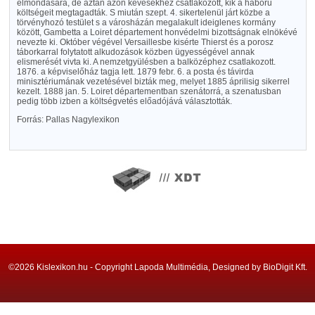
elmondására, de aztán azon kevesekhez csatlakozott, kik a háboru
költségeit megtagadták. S miután szept. 4. sikertelenül járt közbe a
törvényhozó testület s a városházán megalakult ideiglenes kormány
között, Gambetta a Loiret département honvédelmi bizottságnak elnökévé
nevezte ki. Október végével Versaillesbe kisérte Thierst és a porosz
táborkarral folytatott alkudozások közben ügyességével annak
elismerését vivta ki. A nemzetgyülésben a balközéphez csatlakozott.
1876. a képviselőház tagja lett. 1879 febr. 6. a posta és távirda
minisztériumának vezetésével bizták meg, melyet 1885 áprilisig sikerrel
kezelt. 1888 jan. 5. Loiret départementban szenátorrá, a szenatusban
pedig több izben a költségvetés előadójává választották.
Forrás: Pallas Nagylexikon
©2026 Kislexikon.hu - Copyright Lapoda Multimédia, Designed by BioDigit Kft.