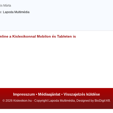
is Márta
te:
Lapoda Multimédia
line a Kislexikonnal Mobilon és Tableten is
Impresszum
•
Médiaajánlat
•
Visszajelzés küldése
© 2026 Kislexikon.hu - Copyright Lapoda Multimédia, Designed by BioDigit Kft.