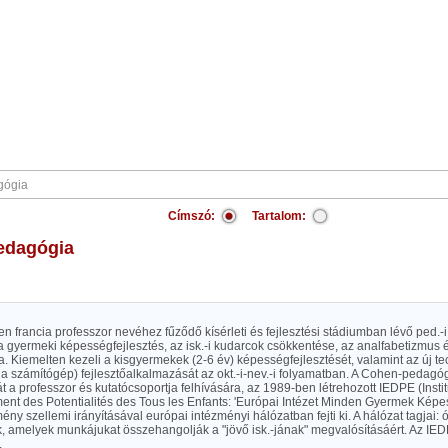
Címszó:
Tartalom:
edagógia
 francia professzor nevéhez fűződő kísérleti és fejlesztési stádiumban lévő ped.-i 
a gyermeki képességfejlesztés, az isk.-i kudarcok csökkentése, az analfabetizmus 
. Kiemelten kezeli a kisgyermekek (2-6 év) képességfejlesztését, valamint az új t
a számítógép) fejlesztőalkalmazását az okt.-i-nev.-i folyamatban. A Cohen-pedagóg
a professzor és kutatócsoportja felhívására, az 1989-ben létrehozott IEDPE (Insti
nt des Potentialités des Tous les Enfants: 'Európai Intézet Minden Gyermek Képes
ény szellemi irányításával európai intézményi hálózatban fejti ki. A hálózat tagjai: óv.
k, amelyek munkájukat összehangolják a "jövő isk.-jának" megvalósításáért. Az IE
.