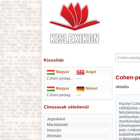
Kisszótár
Magyar
Angol
Cohen-p
Cohen-pedag...
----
oktatás
Magyar
Német
Cohen-pedag...
----
Rachel Cohen
Címszavak véletlenül
célkitűzése 
felszámolása
(elsősorban 
Jegeskávé
munkásságát 
Maciejowski
Développeme
ped.-i intézm
holocén
kutatóhelye
Ahrimán
is támogatja