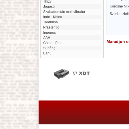
Thizy
Kôrösné Mik
Jégeső
szabadonfutó multivibrátor
Szerkesztet
Indo - Khina
Taormina
Praeteritio
Impurus
AAH
Maradjon on
Gálos - Petri
Suháng
Banu