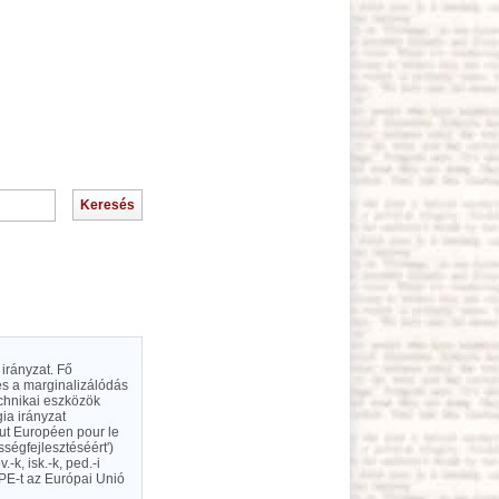
irányzat. Fő
és a marginalizálódás
echnikai eszközök
ia irányzat
tut Européen pour le
ségfejlesztéséért')
-k, isk.-k, ped.-i
DPE-t az Európai Unió