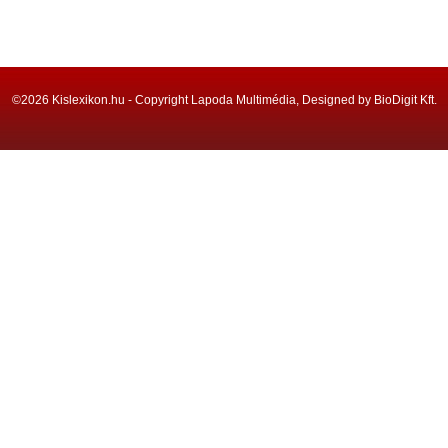
©2026 Kislexikon.hu - Copyright Lapoda Multimédia, Designed by BioDigit Kft.