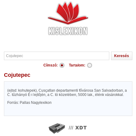
Címszó:
Tartalom:
Cojutepec
(ejtsd: kohutepek), Cusçatlan departamenti fővárosa San Salvadorban, a
C. tűzhányó É-i lejtőjén, a C. tó közelében, 5000 lak., élénk vásárokkal.
Forrás: Pallas Nagylexikon