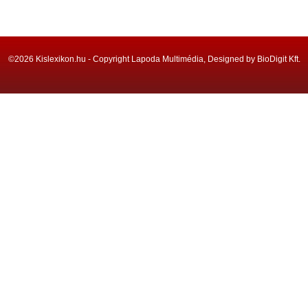
©2026 Kislexikon.hu - Copyright Lapoda Multimédia, Designed by BioDigit Kft.