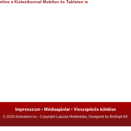
line a Kislexikonnal Mobilon és Tableten is
Impresszum
•
Médiaajánlat
•
Visszajelzés küldése
© 2026 Kislexikon.hu - Copyright Lapoda Multimédia, Designed by BioDigit Kft.