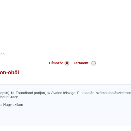
Címszó:
Tartalom:
ion-öböl
zepsn), N.-Foundland partján, az Avalon félsziget É-i oldalán, számos halásztelepp
rbour Grace.
las Nagylexikon