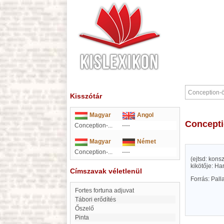
Kisszótár
Magyar
Angol
Concept
Conception-...
----
Magyar
Német
Conception-...
----
(ejtsd: kons
kikötője: Ha
Címszavak véletlenül
Forrás: Pal
Fortes fortuna adjuvat
Tábori erődítés
Őszelő
Pinta