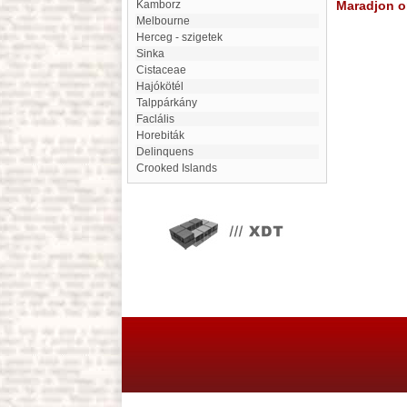
Kamborz
Maradjon on
Melbourne
Herceg - szigetek
Sinka
Cistaceae
Hajókötél
Talppárkány
faclális
Horebiták
Delinquens
Crooked Islands