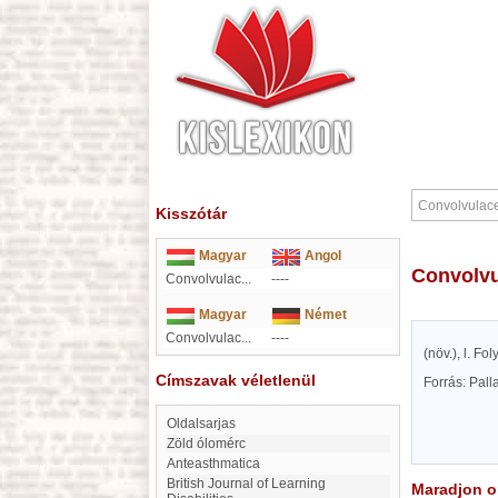
Kisszótár
Magyar
Angol
Convolv
Convolvulac...
----
Magyar
Német
Convolvulac...
----
(növ.), l. Fo
Címszavak véletlenül
Forrás: Pal
Oldalsarjas
Zöld ólomérc
Anteasthmatica
British Journal of Learning
Maradjon on