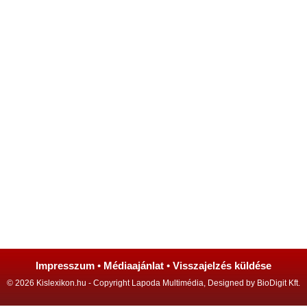
Impresszum
•
Médiaajánlat
•
Visszajelzés küldése
© 2026 Kislexikon.hu - Copyright Lapoda Multimédia, Designed by BioDigit Kft.