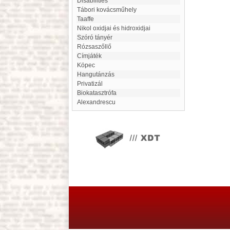
Disabilities
Tábori kovácsműhely
Taaffe
Nikol oxidjai és hidroxidjai
Szóró tányér
Rózsaszőllő
címjáték
Köpec
hangutánzás
Privatizál
Biokatasztrófa
Alexandrescu