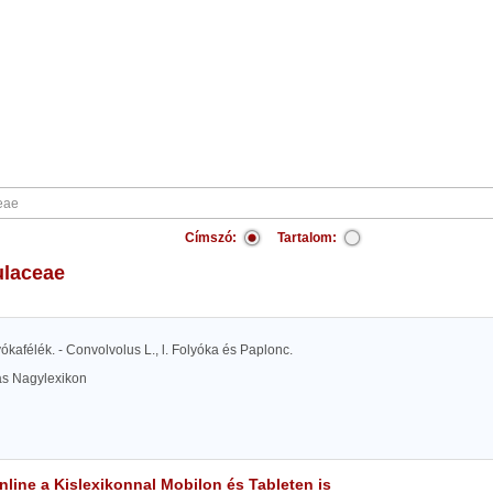
Címszó:
Tartalom:
ulaceae
lyókafélék. - Convolvolus L., l. Folyóka és Paplonc.
las Nagylexikon
line a Kislexikonnal Mobilon és Tableten is