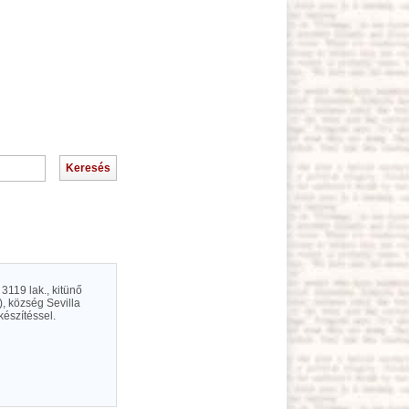
3119 lak., kitünő
), község Sevilla
készítéssel.