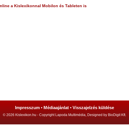
line a Kislexikonnal Mobilon és Tableten is
Impresszum
•
Médiaajánlat
•
Visszajelzés küldése
© 2026 Kislexikon.hu - Copyright Lapoda Multimédia, Designed by BioDigit Kft.