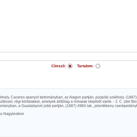
Címszó:
Tartalom:
ékhely, Caceres spanyol tartományban, az Alagon partján, püspöki székhely. (1887) 
ztéssel, régi körfalakkal, amelyek állítólag a rómaiak idejéből valók. - 2. C. (del Bio
ományban, a Guadalquivir jobb partján, (1887) 4984 lak., jelentékeny cserépedény
las Nagylexikon