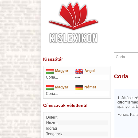
Kisszótár
Magyar
Angol
Coria
Coria...
----
Magyar
Német
Coria...
----
1. Járási sz
citromtermes
Címszavak véletlenül
spanyol tart
Forrás: Pal
dolerit
Nozo...
Időrag
Tengerviz