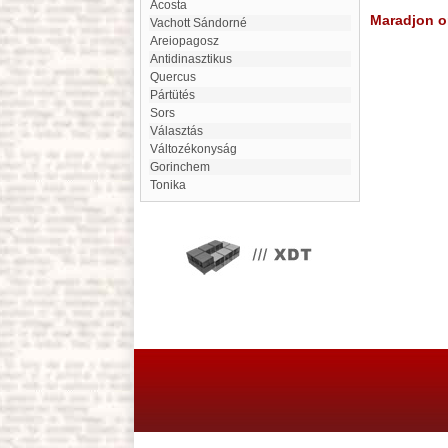
Acosta
Maradjon on
Vachott Sándorné
Areiopagosz
antidinasztikus
Quercus
Pártütés
Sors
választás
változékonyság
Gorinchem
tonika