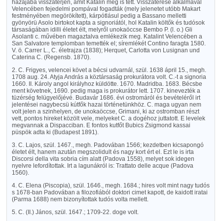
hazájába visszatérjen, amit Katalin meg is tett. Visszatérése alkalmával
Velencében fejedelmi pompával fogadták (mely jelenetet utóbb Makart
festményében megörökített), kárpótlásul pedig a Bassano melletti
gyönyörü Asolo birtokot kapta a signoriától, hol Katalin költők és tudósok
társaságában idilli életet élt, melyről unokaöccse Bembo P. (l. o.) Gli
Asolanti c. művében magaztalva emlékezik meg. Katalint Velencében a
San Salvatore templomban temették el; síremlékét Contino faragta 1580.
V. ö. Carrer L., C. életrajza (1838); Herquet, Carlotta von Lusignan und
Caterina C. (Regensb. 1870).
2. C. Frigyes, velencei követ a bécsi udvarnál, szül. 1638 ápril 15., megh.
1708 aug. 24. Atyja András a köztársaság prokurátora volt. C.-t a signoria
1660. II. Károly angol királyhoz küldötte. 1670. Madridba. 1683. Bécsbe
ment követnek, 1690. pedig maga is prokurátor lett. 1707. kinevezték a
tüzérség felügyelőjévé. Budavár 1686. évi ostromáról és bevételéről irt
jelentései nagybecsü kútfők hazai történetünkhöz. C. maga ugyan nem
volt jelen a szinhelyen, de unokaöccse, Grimani, ki az ostromban részt
vett, pontos hireket közölt vele, melyeket C. a dogéhoz juttatott. E levelek
megvannak a Dispacciban. E fontos kutfőt Bubics Zsigmond kassai
püspök adta ki (Budapest 1891).
3. C. Lajos, szül. 1467., megh. Padovában 1566; kezdetben kicsapongó
életet élt, hanem azután megszolidult és nagy kort ért el. Ezt le is irta
Discorsi della vita sobria cím alatt (Padova 1558), melyet sok idegen
nyelvre lefordítottak. Irt a lagunákról is: Trattato delle acque (Padova
1560).
4. C. Elena (Piscopia), szül. 1646., megh. 1684.; hires volt mint nagy tudós
s 1678-ban Padovában a filozofiából doktori cimet kapott, de kaidott iratai
(Parma 1688) nem bizonyítottak tudós volta mellett.
5. C. (II.) János, szül. 1647.; 1709-22. doge volt.