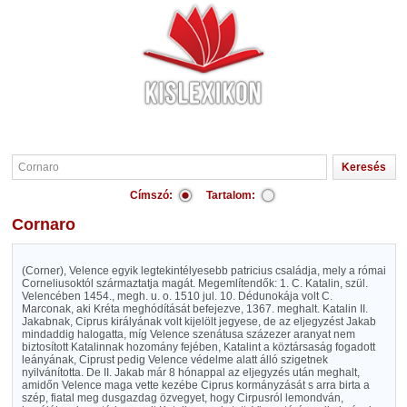
Címszó:
Tartalom:
Cornaro
(Corner), Velence egyik legtekintélyesebb patricius családja, mely a római
Corneliusoktól származtatja magát. Megemlítendők: 1. C. Katalin, szül.
Velencében 1454., megh. u. o. 1510 jul. 10. Dédunokája volt C.
Marconak, aki Kréta meghódítását befejezve, 1367. meghalt. Katalin II.
Jakabnak, Ciprus királyának volt kijelölt jegyese, de az eljegyzést Jakab
mindaddig halogatta, míg Velence szenátusa százezer aranyat nem
biztosított Katalinnak hozomány fejében, Katalint a köztársaság fogadott
leányának, Ciprust pedig Velence védelme alatt álló szigetnek
nyilvánította. De II. Jakab már 8 hónappal az eljegyzés után meghalt,
amidőn Velence maga vette kezébe Ciprus kormányzását s arra birta a
szép, fiatal meg dusgazdag özvegyet, hogy Cirpusról lemondván,