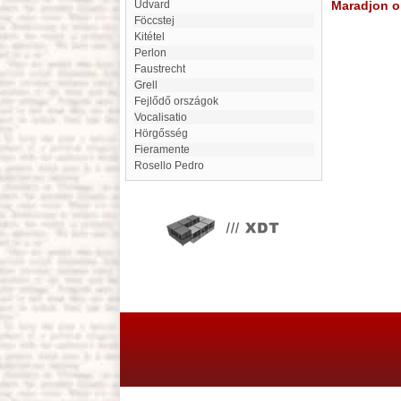
Udvard
Maradjon on
Föccstej
Kitétel
Perlon
faustrecht
grell
fejlődő országok
Vocalisatio
Hörgősség
Fieramente
Rosello Pedro