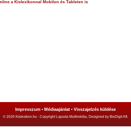
line a Kislexikonnal Mobilon és Tableten is
Impresszum
•
Médiaajánlat
•
Visszajelzés küldése
© 2026 Kislexikon.hu - Copyright Lapoda Multimédia, Designed by BioDigit Kft.