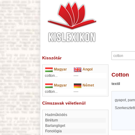
Kisszótár
Magyar
Angol
cotton
cotton...
----
textil
Magyar
Német
cotton...
----
gyapot, pam
Címszavak véletlenül
Szerkesztet
Hadműködés
birétum
Barlangliget
Fonológia