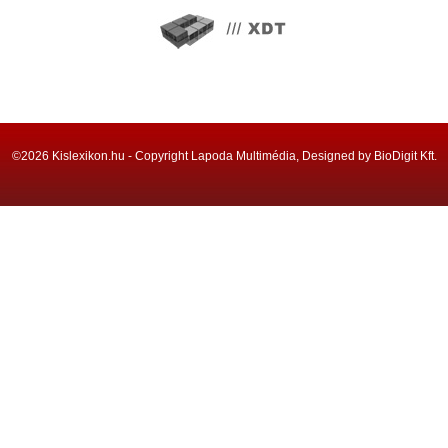
©2026 Kislexikon.hu - Copyright Lapoda Multimédia, Designed by BioDigit Kft.