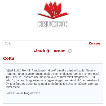
Címszó:
Tartalom:
Cottu
(ejtsd: kottü) Henrik, francia gróf, ki grófi cimét a pápától kapta. Neve a
Panama-társulat vezérigazgatósága ellen indított pörben lett ismeretessé.
1892 dec. 20. csalárd üzelmekben való részvét miatt elfogták és 1893
febr. 5., dacára, hogy neje nagy ügyességgel tanuskodott C. érdekében 2
évi fogságra és 3000 frank megfizetésére itélték. A semmítőszék azonban
felmentette.
Forrás: Pallas Nagylexikon