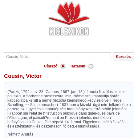
Címszó:
Tartalom:
Cousin, Victor
(Párizs, 1792. nov. 28.-Cannes, 1867. jan. 13.): francia filozófus, közokt.-
politikus, a Sorbonne professzora, min. Német tanulmányútja során
kapcsolatba került a német filozófia kiemelkedő képviselőivel ( Hegel,
Schelling, => Schleiermacher). 1831-ben a közokt.-ügyi min. felkérésére a
porosz isk.-ügyet és a tanárképzést tanulmányozta, erről szóló jelentése
(Rapport sur l'état de l'instruction publique dans quiel-ques pays de
l'Allemagne, et paticuli?rement en Prusse) jelentős mértékben
befolyásolta a Guizot -féle népokt.-i reformot. Figyelemre méltó filozófiai,
és esztétikatört.-i és összehasonlító ped.-i munkássága.
Németh András