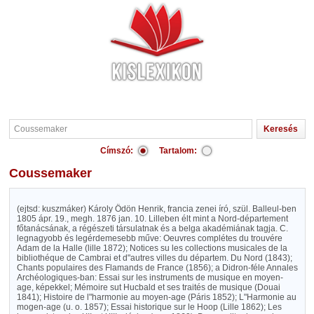
Címszó:
Tartalom:
Coussemaker
(ejtsd: kuszmáker) Károly Ödön Henrik, francia zenei író, szül. Balleul-ben
1805 ápr. 19., megh. 1876 jan. 10. Lilleben élt mint a Nord-département
főtanácsának, a régészeti társulatnak és a belga akadémiának tagja. C.
legnagyobb és legérdemesebb műve: Oeuvres complétes du trouvére
Adam de la Halle (lille 1872); Notices su les collections musicales de la
bibliothéque de Cambrai et d"autres villes du départem. Du Nord (1843);
Chants populaires des Flamands de France (1856); a Didron-féle Annales
Archéologiques-ban: Essai sur les instruments de musique en moyen-
age, képekkel; Mémoire sut Hucbald et ses traités de musique (Douai
1841); Histoire de l"harmonie au moyen-age (Páris 1852); L"Harmonie au
mogen-age (u. o. 1857); Essai historique sur le Hoop (Lille 1862); Les