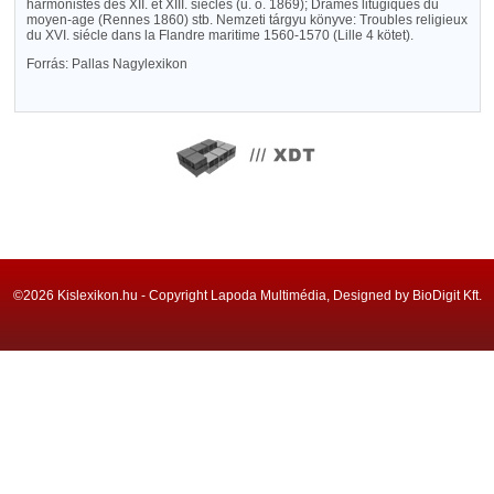
harmonistes des XII. et XIII. siécles (u. o. 1869); Drames litugiques du
moyen-age (Rennes 1860) stb. Nemzeti tárgyu könyve: Troubles religieux
du XVI. siécle dans la Flandre maritime 1560-1570 (Lille 4 kötet).
Forrás: Pallas Nagylexikon
©2026 Kislexikon.hu - Copyright Lapoda Multimédia, Designed by BioDigit Kft.