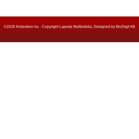
©2026 Kislexikon.hu - Copyright Lapoda Multimédia, Designed by BioDigit Kft.