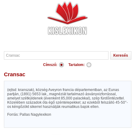
Címszó:
Tartalom:
Cransac
(ejtsd: kranszak), község Aveyron francia départementban, az Eunas
partján, (1891) 5653 lak., magnéziát tartalmazó ásványvizforrással,
amelyet szétküldenek (évenként 85,000 palackkal), szép fürdőintézettel.
Közelében századok óta égő széntelepekkel; az ezekből felszálló 45-50°-
os kéngőzökt sikerrel használják reumatikus bajok ellen.
Forrás: Pallas Nagylexikon