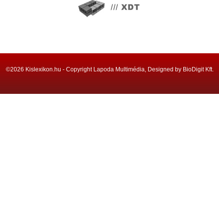
©2026 Kislexikon.hu - Copyright Lapoda Multimédia, Designed by BioDigit Kft.