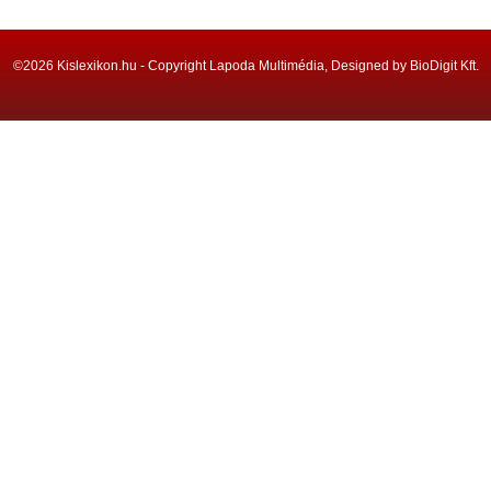
©2026 Kislexikon.hu - Copyright Lapoda Multimédia, Designed by BioDigit Kft.