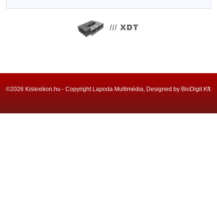
©2026 Kislexikon.hu - Copyright Lapoda Multimédia, Designed by BioDigit Kft.