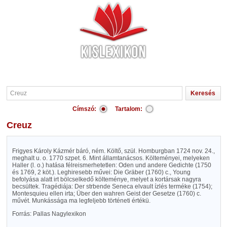
Címszó:
Tartalom:
Creuz
Frigyes Károly Kázmér báró, ném. Költő, szül. Homburgban 1724 nov. 24.,
meghalt u. o. 1770 szpet. 6. Mint államtanácsos. Költeményei, melyeken
Haller (l. o.) hatása félreismerhetetlen: Oden und andere Gedichte (1750
és 1769, 2 köt.). Leghiresebb művei: Die Gräber (1760) c., Young
befolyása alatt irt bölcselkedő költeménye, melyet a kortársak nagyra
becsültek. Tragédiája: Der strbende Seneca elvault ízlés terméke (1754);
Montesquieu ellen irta; Über den wahren Geist der Gesetze (1760) c.
művét. Munkássága ma legfeljebb történeti értékü.
Forrás: Pallas Nagylexikon