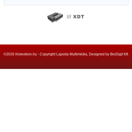
©2026 Kislexikon.hu - Copyright Lapoda Multimédia, Designed by BioDigit Kft.