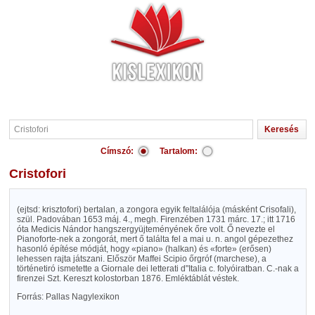
Címszó:
Tartalom:
Cristofori
(ejtsd: krisztofori) bertalan, a zongora egyik feltalálója (másként Crisofali),
szül. Padovában 1653 máj. 4., megh. Firenzében 1731 márc. 17.; itt 1716
óta Medicis Nándor hangszergyüjteményének őre volt. Ő nevezte el
Pianoforte-nek a zongorát, mert ő találta fel a mai u. n. angol gépezethez
hasonló építése módját, hogy «piano» (halkan) és «forte» (erősen)
lehessen rajta játszani. Először Maffei Scipio őrgróf (marchese), a
történetiró ismetette a Giornale dei letterati d"Italia c. folyóiratban. C.-nak a
firenzei Szt. Kereszt kolostorban 1876. Emléktáblát véstek.
Forrás: Pallas Nagylexikon