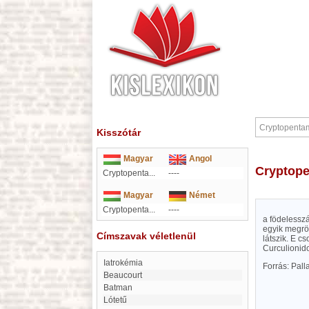
Kisszótár
Magyar
Angol
Cryptop
Cryptopenta...
----
Magyar
Német
Cryptopenta...
----
a födelesszá
egyik megröv
Címszavak véletlenül
látszik. E 
Curculionido
iatrokémia
Forrás: Pal
Beaucourt
Batman
Lótetű