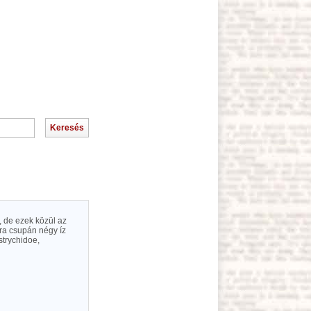
, de ezek közül az
sra csupán négy íz
strychidoe,