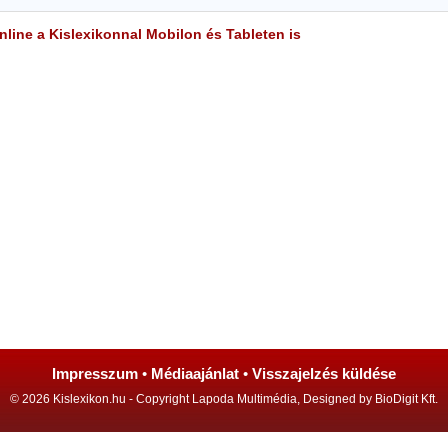
line a Kislexikonnal Mobilon és Tableten is
Impresszum
•
Médiaajánlat
•
Visszajelzés küldése
© 2026 Kislexikon.hu - Copyright Lapoda Multimédia, Designed by BioDigit Kft.