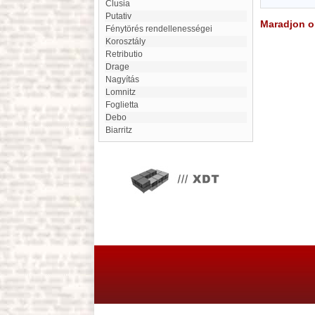
Clusia
Putativ
Maradjon on
Fénytörés rendellenességei
Korosztály
Retributio
Drage
Nagyítás
Lomnitz
Foglietta
Debo
Biarritz