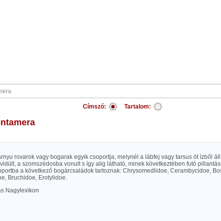
Címszó:
Tartalom:
entamera
rnyu rovarok vagy bogarak egyik csoportja, melynél a lábfej vagy tarsus öt ízből áll
idült, a szomszédosba vonult s így alig látható, minek következtében futó pillantá
csoportba a következő bogárcsaládok tartoznak: Chrysomedlidoe, Cerambycidoe, Bo
e, Bruchidoe, Erotylidoe.
las Nagylexikon