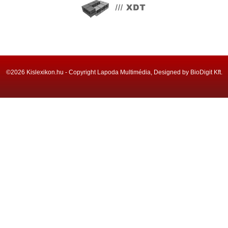
©2026 Kislexikon.hu - Copyright Lapoda Multimédia, Designed by BioDigit Kft.