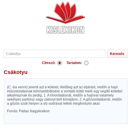
Címszó:
Tartalom:
Csákotyu
(C.-ba venni) jelenti azt a kötelet, illetőleg azt az eljárást, midőn a hajó
műozdulatainak könnyebbítésére a vontató kötél melé egy segítő kötetlet
alkalmaznak és pedig, 1. A lóvontatásnál, midőn a hajóval valamely
sekélyes partrész vagy zátonyt kell körüljárni, 2. A gőzvontatásnál, midőn
a gőzös szük helyen a víz sodrával lefelé megfordulni akar.
Forrás: Pallas Nagylexikon