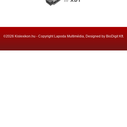
©2026 Kislexikon.hu - Copyright Lapoda Multimédia, Designed by BioDigit Kft.