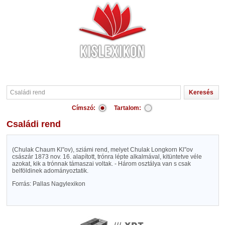
Címszó:
Tartalom:
Családi rend
(Chulak Chaum Kl"ov), sziámi rend, melyet Chulak Longkorn Kl"ov
császár 1873 nov. 16. alapított, trónra lépte alkalmával, kitüntetve véle
azokat, kik a trónnak támaszai voltak. - Három osztálya van s csak
belföldinek adományoztatik.
Forrás: Pallas Nagylexikon