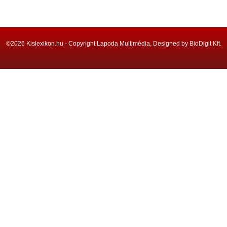
©2026 Kislexikon.hu - Copyright Lapoda Multimédia, Designed by BioDigit Kft.