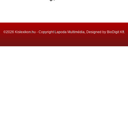
©2026 Kislexikon.hu - Copyright Lapoda Multimédia, Designed by BioDigit Kft.