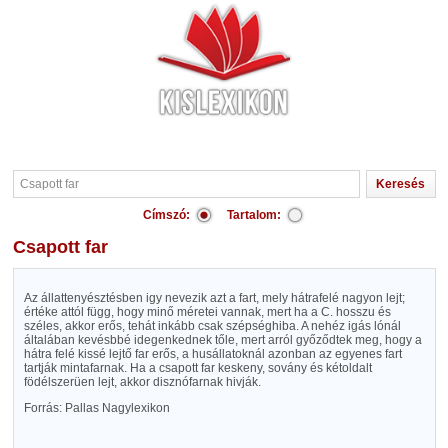
Címszó:
Tartalom:
Csapott far
Az állattenyésztésben igy nevezik azt a fart, mely hátrafelé nagyon lejt;
értéke attól függ, hogy minő méretei vannak, mert ha a C. hosszu és
széles, akkor erős, tehát inkább csak szépséghiba. A nehéz igás lónál
általában kevésbbé idegenkednek tőle, mert arról győződtek meg, hogy a
hátra felé kissé lejtő far erős, a husállatoknál azonban az egyenes fart
tartják mintafarnak. Ha a csapott far keskeny, sovány és kétoldalt
födélszerüen lejt, akkor disznófarnak hivják.
Forrás: Pallas Nagylexikon