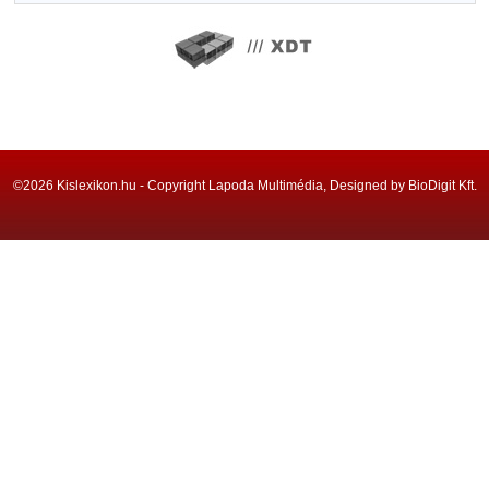
©2026 Kislexikon.hu - Copyright Lapoda Multimédia, Designed by BioDigit Kft.