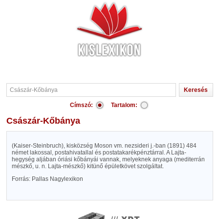
Címszó:
Tartalom:
Császár-Kőbánya
(Kaiser-Steinbruch), kisközség Moson vm. nezsideri j.-ban (1891) 484
német lakossal, postahivatallal és postatakarékpénztárral. A Lajta-
hegység aljában óriási kőbányái vannak, melyeknek anyaga (mediterrán
mészkő, u. n. Lajta-mészkő) kitünő épületkövet szolgáltat.
Forrás: Pallas Nagylexikon