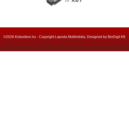
©2026 Kislexikon.hu - Copyright Lapoda Multimédia, Designed by BioDigit Kft.