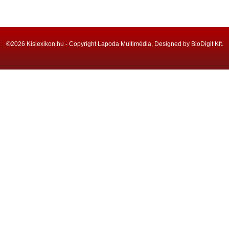
©2026 Kislexikon.hu - Copyright Lapoda Multimédia, Designed by BioDigit Kft.