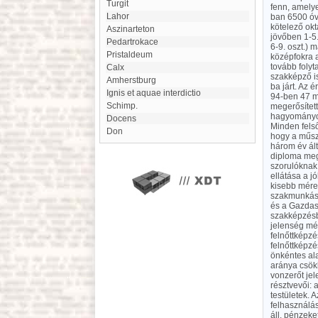
Turgit
fenn, amely
Lahor
ban 6500 óv.-
kötelező okta
aszinarteton
jövőben 1-5.
Pedartrokace
6-9. oszt.) 
Pristaldeum
középfokra a
tovább folyt
Calx
szakképző i
Amherstburg
ba járt. Az 
Ignis et aquae interdictio
94-ben 47 m
Schimp.
megerősített
hagyományos 
Docens
Minden felső
Don
hogy a műsza
három év ált
diploma megs
szorulóknak
ellátása a jó
kisebb méret
szakmunkásk
és a Gazdasá
szakképzésb
jelenség még
felnőttképzé
felnőttképzé
önkéntes ala
aránya csökk
vonzerőt jel
résztvevői: a
testületek. 
felhasználás
áll. pénzeke