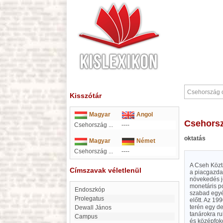
Kisszótár
Magyar
Angol
Csehors
Csehország ...
----
oktatás
Magyar
Német
Csehország ...
----
A Cseh Közt
Címszavak véletlenül
a piacgazda
növekedés je
monetáris po
endoszkóp
szabad egyén
Prolegatus
előtt. Az 19
terén egy de
Dewall János
tanárokra ru
Campus
és középfok