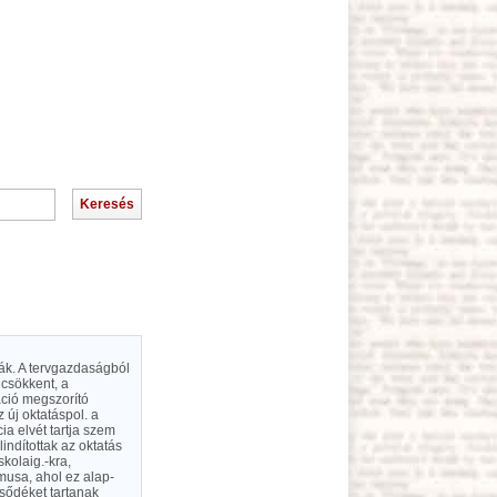
ák. A tervgazdaságból
csökkent, a
áció megszorító
 új oktatáspol. a
a elvét tartja szem
lindítottak az oktatás
skolaig.-kra,
musa, ahol ez alap-
sődéket tartanak