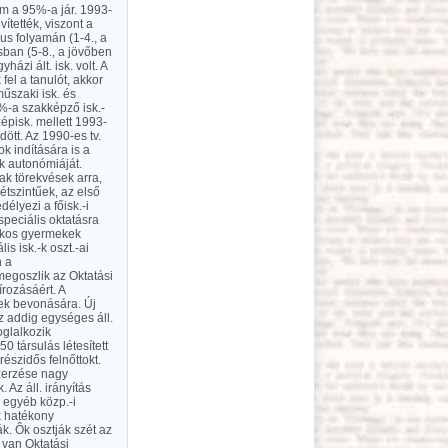
em a 95%-a jár. 1993-
vítették, viszont a
lus folyamán (1-4., a
usban (5-8., a jövőben
ázi ált. isk. volt. A
el a tanulót, akkor
műszaki isk. és
%-a szakképző isk.-
zépisk. mellett 1993-
tt. Az 1990-es tv.
ok indítására is a
ek autonómiáját.
nak törekvések arra,
kétszintűek, az első
élyezi a főisk.-i
speciális oktatásra
tékos gyermekek
is isk.-k oszt.-ai
n a
egoszlik az Oktatási
rozásáért. A
rek bevonására. Új
z addig egységes áll.
oglalkozik
0 társulás létesített
észidős felnőttokt.
szerzése nagy
 Az áll. irányítás
és egyéb közp.-i
ok hatékony
ák. Ôk osztják szét az
 van Oktatási