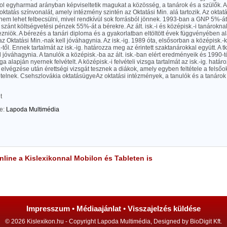
ol egyharmad arányban képviseltetik magukat a közösség, a tanárok és a szülők. 
 oktatás színvonalát, amely intézmény szintén az Oktatási Min. alá tartozik. Az oktatás
em lehet felbecsülni, mivel rendkívül sok forrásból jönnek. 1993-ban a GNP 5%-át f
 szánt költségvetési pénzek 55%-át a bérekre. Az ált. isk.-i és középisk.-i tanárokna
ezniök. A bérezés a tanári diploma és a gyakorlatban eltöltött évek függvényében alak
z Oktatási Min.-nak kell jóváhagynia. Az isk.-ig. 1989 óta, elsősorban a középisk
v.-től. Ennek tartalmát az isk.-ig. határozza meg az érintett szaktanárokkal együtt. A t
l jóváhagynia. A tanulók a középisk.-ba az ált. isk.-ban elért eredményeik és 1990-tő
sga alapján nyernek felvételt. A középisk.-i felvételi vizsga tartalmát az isk.-ig. hatá
 elvégzése után érettségi vizsgát tesznek a diákok, amely egyben feltétele a felsőok
elnek. Csehszlovákia oktatásügyeAz oktatási intézmények, a tanulók és a tanárok
t
te:
Lapoda Multimédia
line a Kislexikonnal Mobilon és Tableten is
Impresszum
•
Médiaajánlat
•
Visszajelzés küldése
© 2026 Kislexikon.hu - Copyright Lapoda Multimédia, Designed by BioDigit Kft.