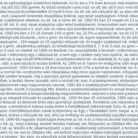
ek az egészségügyi szektorhoz tartoznak. Az óv.-ba a 3-6 éves koroszt.-nak majdn
ba járt 332 000 gyerek. Az előző rendszer nyolc oszt.-os ált. isk.-ját 9 oszt.-osra bő
tás hosszát lecsökkentették 10 évről 9 évre. Az ált. isk. két ciklusból áll, az alsó cik
 oszt.) alapvető ismeretek elsajátítása történik, egy tanár segítségével. A felső cikl
már szaktanárok oktatnak. Az ált. isk.-k zöme áll. isk. 1992-93-ban 23 magán és 13 egyh
z ált. isk. 8. oszt.-ának elvégzése után lehet továbbmenni. Amennyiben nem veszik f
atja tanulmányait a 9. oszt.-ban és utána újra jelentkezhet. A középisk. lehet gimn., 
sk. 1993-94-ben a 15-16 évesek 14%-a gimn.-ba, 32,5%-a műszaki isk.-ba és 53,5
érettségit adó középisk., mint a gimn. és műszaki isk. egyre népszerűbbek. Az áll. kö
agángimn., 194 magán és 20 egyházi műszaki isk. és magán szakképző isk. működö
e a gimn. akadémikus jellegét, és lehetőséget biztosított 8, 7, 6 és 5 oszt.-os gimn.-
4 oszt.-os mellett. Az 1990-es felsőokt.-i tv. visszaállította a felsőokt.-i intézmény
okt.-i intézmény egy.-i státussal bír, a nem egy.-i szektor még nem épült ki, de van
ki isk.-k egy részét félfelsőfokú ( posztszekonderi) isk.-vá alakítsák át. Az egy.-ek 
.-abb, a specializáció ezután történik. Az 1990-es tv. három év elvégzése után enged
zerzését. 1993-94-ben a 18 éves koroszt. közel 15%-a került be a felsőokt.-ba. A 
 a normál isk.-rendszerbe való integrálása még nincs igazán napirenden. A fogya
léti szektor feladata, míg a speciális igényű gyerekeké az oktatási szektoré. A speciál
űek, a tanítás üteme lassabb, mint a normál isk.-ban. A szakképzésnek, elsősorba
épzésnek nagy hagyományai vannak. 1992 óta a szakképzésért való felelősség m
gi Min. között. A Gazdasági Min. felelős a szakmunkásképzésért és annak finanszí
en törekszenek a túlspecializáltság megszüntetésére, valamint a szociális partne
 az integrált műszaki és szakképző isk., 1993-94-ben 35 volt belőlük. 1989 után a
s fellazult, és átmeneti törés után spontánul újrafejlődik. Rendkívül sok intézmény f
ssel, a koordináció hiánya hozta életre a Felnőttképző Intézmények Szöv.-ét, amit 25
pon. A felnőttképzésben másik új fejlemény az Egy.-i Távoktatási Szöv. megal.-a. A r
ent, kivéve a műszaki isk.-kat, ahol az érettségi és szakképzettség együttes meg
ent. 1990-től nagyobb önállóságot élveznek az isk.-k és a helyi és területi hatóságok.
z isk.-ig., helyi hatóság, területi oktatási hatóság, isk.-felügyelet, az Oktatási Min. 
Az isk.-ig. felelős a ttv. alkalmazásáért, a ped.-i tevékenység színvonaláért, a forrás
áért. Az isk.-kat az Oktatási Min. alá tartozó regionális oktatási hatóságok gondozz
t a bérekre., tkv.-ekre, és ellenőrzik azok felhasználását. Minden területi egységnek