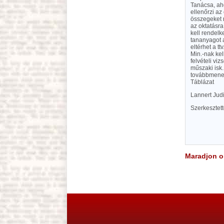
Tanácsa, ah
ellenőrzi az
összegeket n
az oktatásra
kell rendelk
tananyagot a
eltérhet a tt
Min.-nak kel
felvételi viz
műszaki isk.
továbbmenet
Táblázat
Lannert Judi
Szerkesztet
Maradjon on