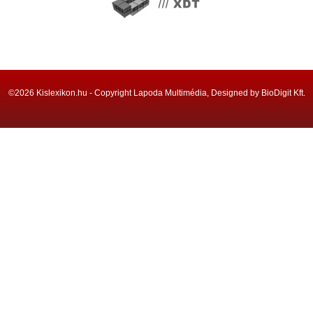
©2026 Kislexikon.hu - Copyright Lapoda Multimédia, Designed by BioDigit Kft.