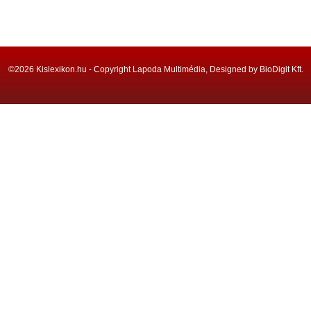
©2026 Kislexikon.hu - Copyright Lapoda Multimédia, Designed by BioDigit Kft.