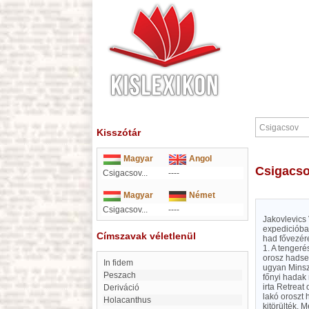
Kisszótár
Magyar
Angol
Csigacs
Csigacsov...
----
Magyar
Német
Csigacsov...
----
Jakovlevics 
expedicióban
Címszavak véletlenül
had fővezére
1. A tengeré
orosz hadser
In fidem
ugyan Minszk
Peszach
főnyi hadak 
irta Retrea
deriváció
lakó oroszt
Holacanthus
kitörülték. 