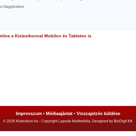
las Nagylexikon
line a Kislexikonnal Mobilon és Tableten is
Impresszum
•
Médiaajánlat
•
Visszajelzés küldése
© 2026 Kislexikon.hu - Copyright Lapoda Multimédia, Designed by BioDigit Kft.