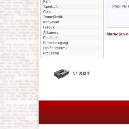
kahli
Forrás: Pal
Tapolcafő
Gorst
termelőerők
Kegyelem
Fredus
Állkapocs
Maradjon on
Pirofórok
ballonbetegség
Dekáni nyelvek
Próbaszer