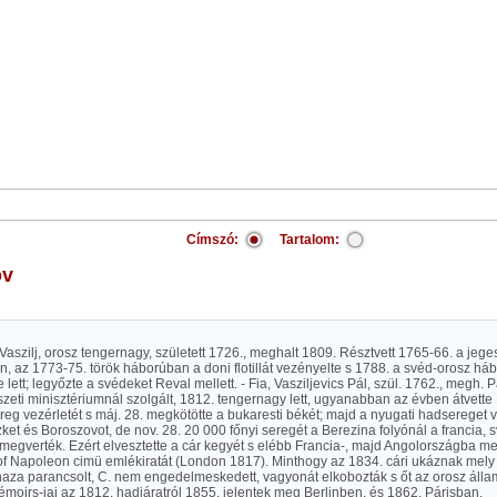
Címszó:
Tartalom:
ov
Vaszilj, orosz tengernagy, született 1726., meghalt 1809. Résztvett 1765-66. a jeg
, az 1773-75. török háborúban a doni flotillát vezényelte s 1788. a svéd-orosz háb
 lett; legyőzte a svédeket Reval mellett. - Fia, Vasziljevics Pál, szül. 1762., megh.
szeti minisztériumnál szolgált, 1812. tengernagy lett, ugyanabban az évben átvette
eg vezérletét s máj. 28. megkötötte a bukaresti békét; majd a nyugati hadsereget ve
et és Boroszovot, de nov. 28. 20 000 főnyi seregét a Berezina folyónál a francia, s
megverték. Ezért elvesztette a cár kegyét s elébb Francia-, majd Angolországba m
t of Napoleon cimü emlékiratát (London 1817). Minthogy az 1834. cári ukáznak mely
 haza parancsolt, C. nem engedelmeskedett, vagyonát elkobozták s őt az orosz áll
Mémoirs-jai az 1812. hadjáratról 1855. jelentek meg Berlinben, és 1862. Párisban.