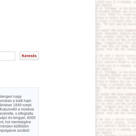
estengeri nagy
oruban a balti hajó-
 Párisban 1849 szept.
 Kutuzovtól a moldvai
zérelte, s elfoglalta
vájci és lengyel, 8000
ent, hol mentségére
 minden külföldön
ampolgárok sorából