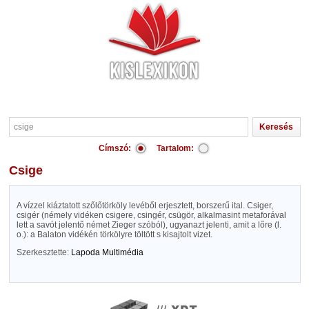
Címszó:
Tartalom:
csige
A vízzel kiáztatott szőlőtörköly levéből erjesztett, borszerű ital. Csiger,
csigér (némely vidéken csigere, csingér, csügör, alkalmasint metaforával
lett a savót jelentő német Zieger szóból), ugyanazt jelenti, amit a lőre (l.
o.): a Balaton vidékén törkölyre töltött s kisajtolt vizet.
Szerkesztette:
Lapoda Multimédia