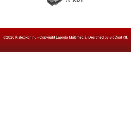
©2026 Kislexikon.hu - Copyright Lapoda Multimédia, Designed by BioDigit Kft.